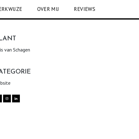
ERKWIJZE
OVER MIJ
REVIEWS
LANT
is van Schagen
ATEGORIE
bsite

