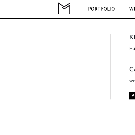
PORTFOLIO
W
K
Hu
C
we
