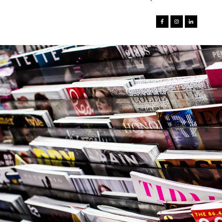


