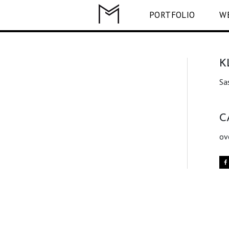
PORTFOLIO
W
K
Sa
C
ov
