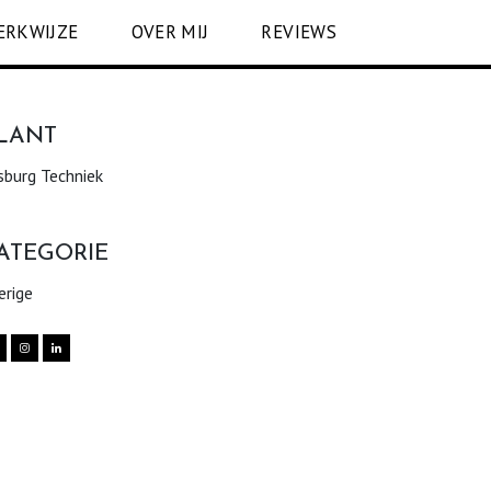
ERKWIJZE
OVER MIJ
REVIEWS
LANT
sburg Techniek
ATEGORIE
erige

