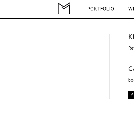
PORTFOLIO
W
K
Re
C
bo
