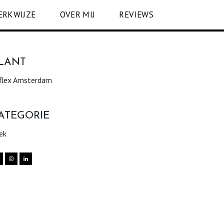
ERKWIJZE
OVER MIJ
REVIEWS
LANT
flex Amsterdam
ATEGORIE
ek

