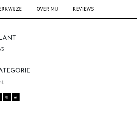
ERKWIJZE
OVER MIJ
REVIEWS
LANT
VS
ATEGORIE
nt

