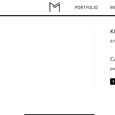
PORTFOLIO
W
K
RI
C
pri
