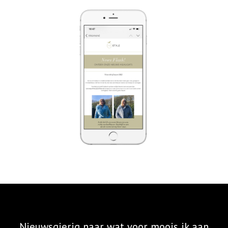
Nieuwsgierig naar wat voor moois ik aan