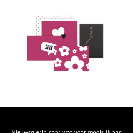
Nieuwsgierig naar wat voor moois ik aan